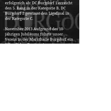
erfolgreich ab: DC Burgdorf 1 erreicht
den 5. Rang in der Kategorie B, DC
Burgdorf 2 gewinnt den Ligafinal in
der Kategorie C.
November 2013 Aufgrund des 10-
jährigen Jubiläums führte unser
Verein in der Markthalle Burgdorf ein
öffentliches Dartturnier mit
zusätzlichem Plauschanlass (auch für
nicht Dartspieler) durch. Dieser Anlass
sorgte bei unseren Gästen für grosse
Begeisterung.
Januar 2015 Mittlerweile ist der DC
Burgdorf auf 30 Mitglieder gewachsen
und ist somit in allen drei Kategorien
A, B und C mit insgesamt fünf
Mannschaften vertreten.