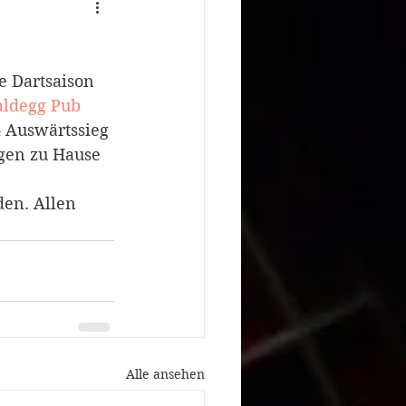
 Dartsaison 
ldegg Pub
 Auswärtssieg 
agen zu Hause 
den. Allen 
Alle ansehen